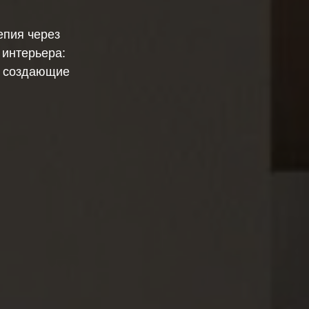
епия через
 интерьера:
, создающие