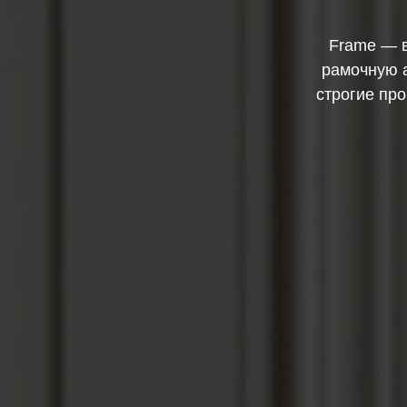
Frame — в
рамочную а
строгие пр